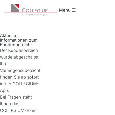
Sie sind hier:
Menü
(aktuelle Seite)
Startseite
Kundenbereich geschlossen
Menu
Vermögensverwaltung
Unternehmen
Aktuelle
Informationen zum
Kundenbereich:
Engagement
Der Kundenbereich
wurde abgeschaltet.
Events
Ihre
Vermögensübersicht
Kontakt
finden Sie ab sofort
in der COLLEGIUM-
Postbox
App.
Bei Fragen steht
Ihnen das
COLLEGIUM-Team