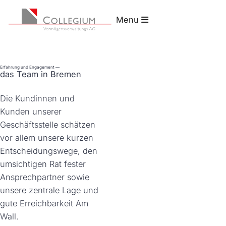
Sie sind hier:
Menü
Unternehmen
(aktuelle Seite)
Startseite
Unternehmen
COLLEGIUM Bremen
Menu
Vermögensverwaltung
Der Anspruch
Unternehmen
Das COLLEGIUM-Team
Erfahrung und Engagement —
das Team in Bremen
Engagement
COLLEGIUM Osnabrück
Die Kundinnen und
Kunden unserer
(aktuelle Seite)
Events
COLLEGIUM Bremen
Geschäftsstelle schätzen
vor allem unsere kurzen
Kontakt
Entscheidungswege, den
umsichtigen Rat fester
Postbox
Ansprechpartner sowie
unsere zentrale Lage und
gute Erreichbarkeit Am
Wall.