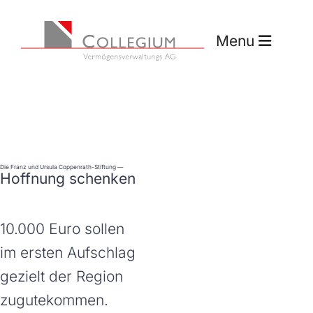
Sie sind hier:
Startseite
Engagement
Projekte anderer
Fran
Menu
Die Franz und Ursula Coppenrath-Stiftung —
Hoffnung schenken
10.000 Euro sollen
im ersten Aufschlag
gezielt der Region
zugutekommen.